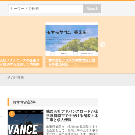
会社メタルエースの企業サ
株式会社ＣＳＡの事業内容と強
株式会社山形道路が
が提供する充実した情報内
みを徹底解説
装工事と土木技術の
は
その他業種
おすすめ記事
株式会社アドバンスロードが山
1
形県鶴岡市で手がける舗装土木
工事と求人情報
山形県鶴岡市で地域の道路基盤を支え
る企業として、舗装工事や土木工事を
手がける専門会社があります。地域住