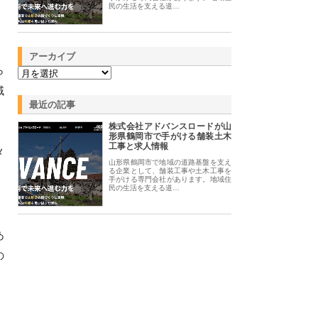
民の生活を支える道…
アーカイブ
ら
域
最近の記事
株式会社アドバンスロードが山
形県鶴岡市で手がける舗装土木
工事と求人情報
メ
山形県鶴岡市で地域の道路基盤を支え
る企業として、舗装工事や土木工事を
手がける専門会社があります。地域住
民の生活を支える道…
あ
の