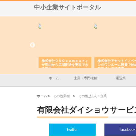
中小企業サイトポータル
翔栄が草津市で担う建
株式会社ＯＮＯｃｏｍｐａｎｙ
株式会社アセットイノベ
事の現場力と信頼性
が岡山から広域配送を実現でき
ンのワンルーム投資で始
る理由
産形成と老後準備
ホーム
士業（専門職種）
運送業
ホーム >
その他業種
>
その他_法人・企業
有限会社ダイショウサービ
twitter
facebook