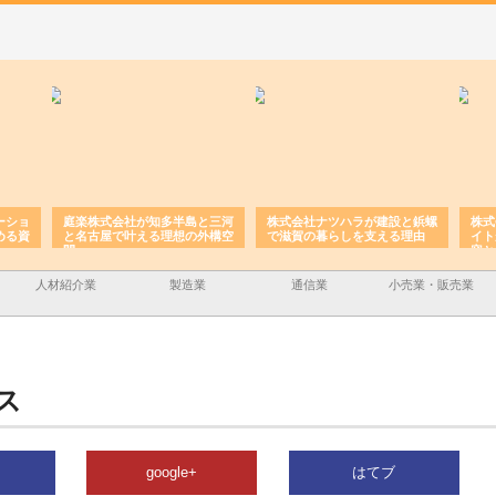
ーショ
庭楽株式会社が知多半島と三河
株式会社ナツハラが建設と鋲螺
株式
める資
と名古屋で叶える理想の外構空
で滋賀の暮らしを支える理由
イト
間
容と
人材紹介業
製造業
通信業
小売業・販売業
ス
google+
はてブ