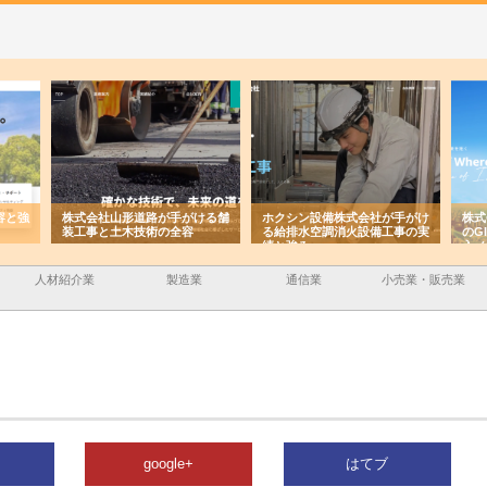
容と強
株式会社山形道路が手がける舗
ホクシン設備株式会社が手がけ
株式
装工事と土木技術の全容
る給排水空調消火設備工事の実
のG
績と強み
入メ
人材紹介業
製造業
通信業
小売業・販売業
google+
はてブ