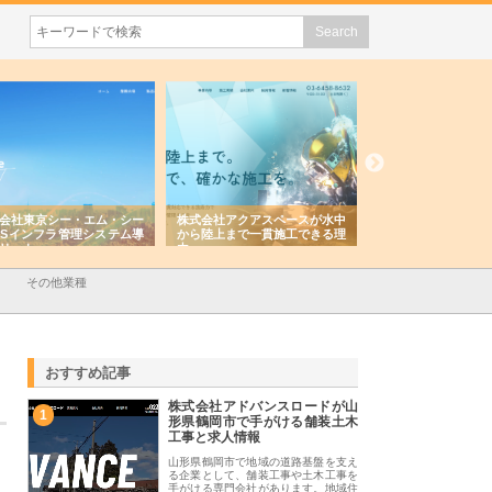
会社東京シー・エム・シー
株式会社アクアスペースが水中
株式会社地盤調査事
ISインフラ管理システム導
から陸上まで一貫施工できる理
れ続ける理由と建設
リット
由
強み
その他業種
おすすめ記事
株式会社アドバンスロードが山
1
形県鶴岡市で手がける舗装土木
工事と求人情報
山形県鶴岡市で地域の道路基盤を支え
る企業として、舗装工事や土木工事を
手がける専門会社があります。地域住