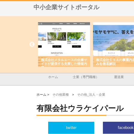
中小企業サイトポータル
ナツハラが建設と鋲螺
株式会社メタルエースの企業サ
株式会社ＣＳＡの事業内
暮らしを支える理由
イトが提供する充実した情報内
みを徹底解説
容とは
ホーム
士業（専門職種）
運送業
ホーム >
その他業種
>
その他_法人・企業
有限会社ウラケイパール
twitter
facebook