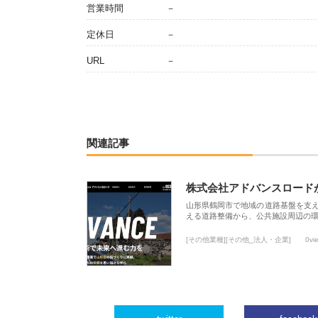
営業時間
－
定休日
－
URL
－
関連記事
株式会社アドバンスロード
山形県鶴岡市で地域の道路基盤を支
える道路整備から、公共施設周辺の
[その他業種][その他_法人・企業]
0vi