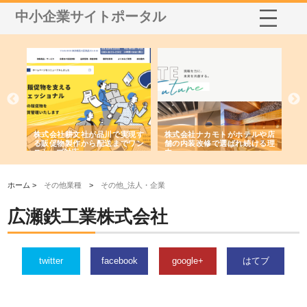
中小企業サイトポータル
ノー
株式会社耕文社が品川で実現す
株式会社ナカモトがホテルや店
株
の専
る販促物製作から配送までワン
舗の内装改修で選ばれ続ける理
れ
ストップ対応
由
強
ホーム >
その他業種
>
その他_法人・企業
広瀬鉄工業株式会社
twitter
facebook
google+
はてブ