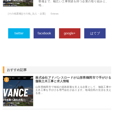
整備まで、幅広い工事実績を持つ企業の取り組みと、
地…
[その他業種][その他_法人・企業]
0views
twitter
facebook
google+
はてブ
おすすめ記事
株式会社アドバンスロードが山形県鶴岡市で手がける
1
舗装土木工事と求人情報
山形県鶴岡市で地域の道路基盤を支える企業として、舗装工事や
土木工事を手がける専門会社があります。地域住民の生活を支え
る道…