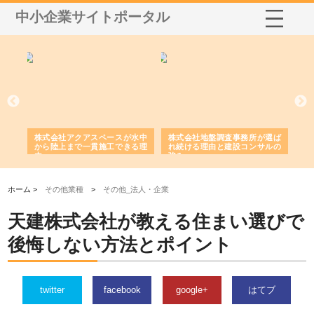
中小企業サイトポータル
シー
株式会社アクアスペースが水中
株式会社地盤調査事務所が選ば
株
ム導
から陸上まで一貫施工できる理
れ続ける理由と建設コンサルの
ス
由
強み
ホーム >
その他業種
>
その他_法人・企業
天建株式会社が教える住まい選びで
後悔しない方法とポイント
twitter
facebook
google+
はてブ