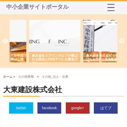
中小企業サイトポータル
や店
株式会社スプリングエフが選ば
桑木給食株式会社が福山市で選
株
る理
れる理由とOEMアパレル製造の
ばれる手作り弁当配達の理由
れ
強み
ホーム >
その他業種
>
その他_法人・企業
大東建設株式会社
twitter
facebook
google+
はてブ