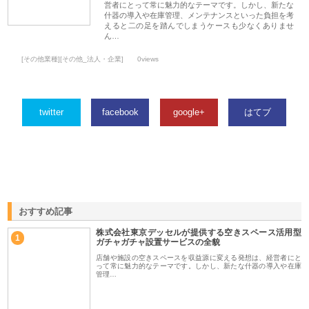
営者にとって常に魅力的なテーマです。しかし、新たな
什器の導入や在庫管理、メンテナンスといった負担を考
えると二の足を踏んでしまうケースも少なくありませ
ん…
[その他業種][その他_法人・企業]
0views
twitter
facebook
google+
はてブ
おすすめ記事
株式会社東京デッセルが提供する空きスペース活用型
1
ガチャガチャ設置サービスの全貌
店舗や施設の空きスペースを収益源に変える発想は、経営者にと
って常に魅力的なテーマです。しかし、新たな什器の導入や在庫
管理…