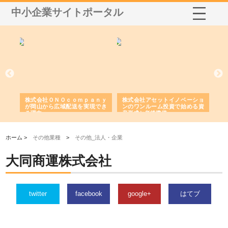
中小企業サイトポータル
う建
株式会社ＯＮＯｃｏｍｐａｎｙ
株式会社アセットイノベーショ
庭
性
が岡山から広域配送を実現でき
ンのワンルーム投資で始める資
と
る理由
産形成と老後準備
間
ホーム >
その他業種
>
その他_法人・企業
大同商運株式会社
twitter
facebook
google+
はてブ