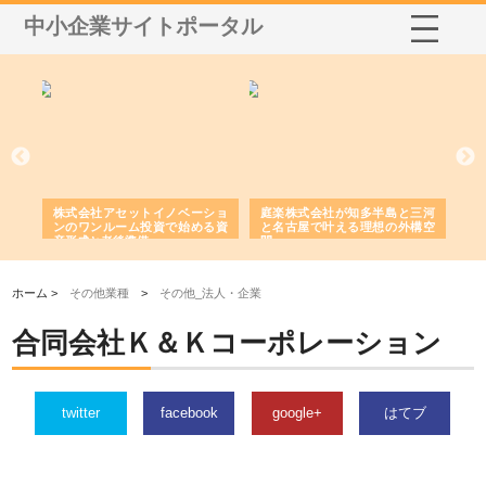
中小企業サイトポータル
ｎｙ
株式会社アセットイノベーショ
庭楽株式会社が知多半島と三河
株
でき
ンのワンルーム投資で始める資
と名古屋で叶える理想の外構空
で
産形成と老後準備
間
ホーム >
その他業種
>
その他_法人・企業
合同会社Ｋ＆Ｋコーポレーション
twitter
facebook
google+
はてブ