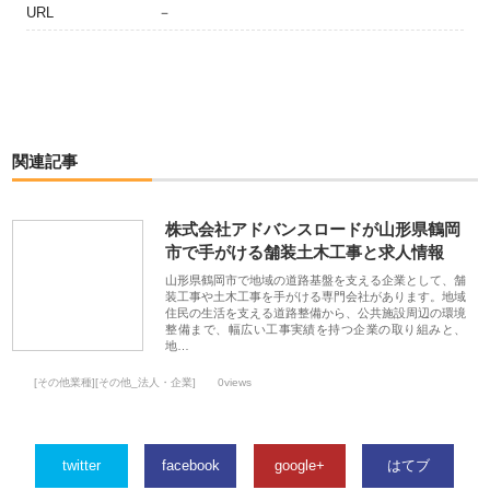
URL
－
関連記事
株式会社アドバンスロードが山形県鶴岡
市で手がける舗装土木工事と求人情報
山形県鶴岡市で地域の道路基盤を支える企業として、舗
装工事や土木工事を手がける専門会社があります。地域
住民の生活を支える道路整備から、公共施設周辺の環境
整備まで、幅広い工事実績を持つ企業の取り組みと、
地…
[その他業種][その他_法人・企業]
0views
twitter
facebook
google+
はてブ