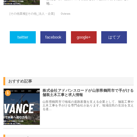
地…
[その他業種][その他_法人・企業]
0views
twitter
facebook
google+
はてブ
おすすめ記事
株式会社アドバンスロードが山形県鶴岡市で手がける
1
舗装土木工事と求人情報
山形県鶴岡市で地域の道路基盤を支える企業として、舗装工事や
土木工事を手がける専門会社があります。地域住民の生活を支え
る道…