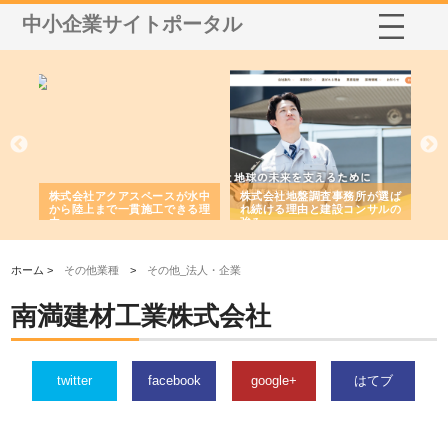
中小企業サイトポータル
シー
株式会社アクアスペースが水中
株式会社地盤調査事務所が選ば
株
ム導
から陸上まで一貫施工できる理
れ続ける理由と建設コンサルの
ス
由
強み
ホーム >
その他業種
>
その他_法人・企業
南満建材工業株式会社
twitter
facebook
google+
はてブ