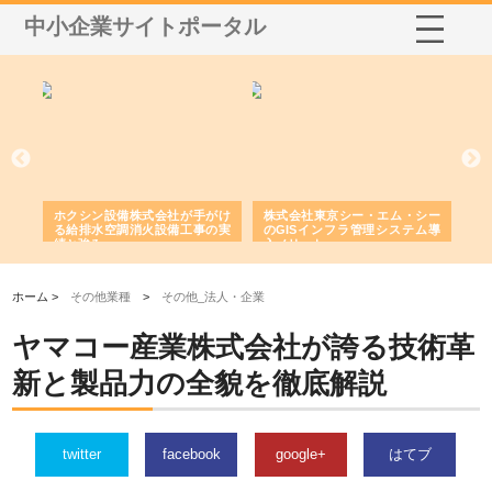
中小企業サイトポータル
る舗
ホクシン設備株式会社が手がけ
株式会社東京シー・エム・シー
株
る給排水空調消火設備工事の実
のGISインフラ管理システム導
か
績と強み
入メリット
由
ホーム >
その他業種
>
その他_法人・企業
ヤマコー産業株式会社が誇る技術革
新と製品力の全貌を徹底解説
twitter
facebook
google+
はてブ