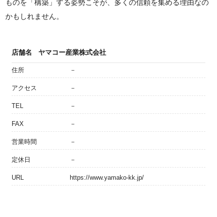
ものを「構築」する姿勢こそが、多くの信頼を集める理由なの
かもしれません。
店舗名
ヤマコー産業株式会社
住所
－
アクセス
－
TEL
－
FAX
－
営業時間
－
定休日
－
URL
https://www.yamako-kk.jp/