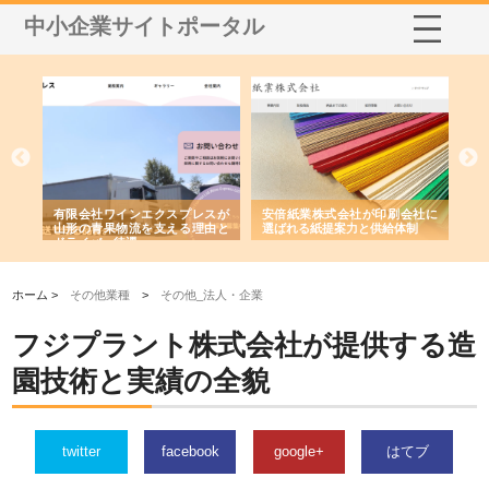
中小企業サイトポータル
国産
有限会社ワインエクスプレスが
安倍紙業株式会社が印刷会社に
株
力
山形の青果物流を支える理由と
選ばれる紙提案力と供給体制
れ
ドライバー待遇
ホーム >
その他業種
>
その他_法人・企業
フジプラント株式会社が提供する造
園技術と実績の全貌
twitter
facebook
google+
はてブ