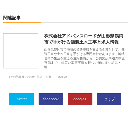
関連記事
株式会社アドバンスロードが山形県鶴岡
市で手がける舗装土木工事と求人情報
山形県鶴岡市で地域の道路基盤を支える企業として、舗
装工事や土木工事を手がける専門会社があります。地域
住民の生活を支える道路整備から、公共施設周辺の環境
整備まで、幅広い工事実績を持つ企業の取り組みと、
地…
[その他業種][その他_法人・企業]
0views
twitter
facebook
google+
はてブ