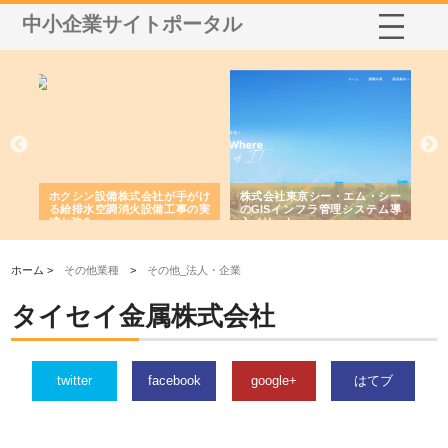
中小企業サイトポータル
る舗
ホクシン設備株式会社が手がけ
株式会社東京シー・エム・シー
株
る給排水空調消火設備工事の実
のGISインフラ管理システム導
か
績と強み
入メリット
由
ホーム >
その他業種
>
その他_法人・企業
タイセイ金属株式会社
twitter
facebook
google+
はてブ