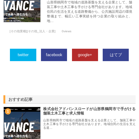
山形県鶴岡市で地域の道路基盤を支える企業として、舗
装工事や土木工事を手がける専門会社があります。地域
住民の生活を支える道路整備から、公共施設周辺の環境
整備まで、幅広い工事実績を持つ企業の取り組みと、
地…
[その他業種][その他_法人・企業]
0views
twitter
facebook
google+
はてブ
おすすめ記事
株式会社アドバンスロードが山形県鶴岡市で手がける
1
舗装土木工事と求人情報
山形県鶴岡市で地域の道路基盤を支える企業として、舗装工事や
土木工事を手がける専門会社があります。地域住民の生活を支え
る道…