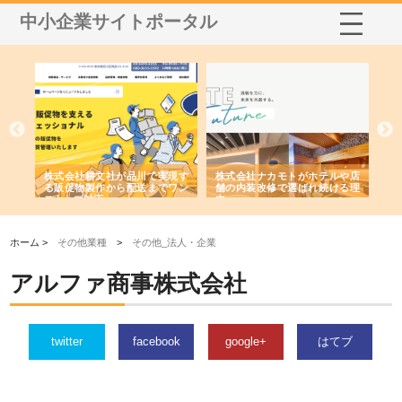
中小企業サイトポータル
ノー
株式会社耕文社が品川で実現す
株式会社ナカモトがホテルや店
株
の専
る販促物製作から配送までワン
舗の内装改修で選ばれ続ける理
れ
ストップ対応
由
強
ホーム >
その他業種
>
その他_法人・企業
アルファ商事株式会社
twitter
facebook
google+
はてブ