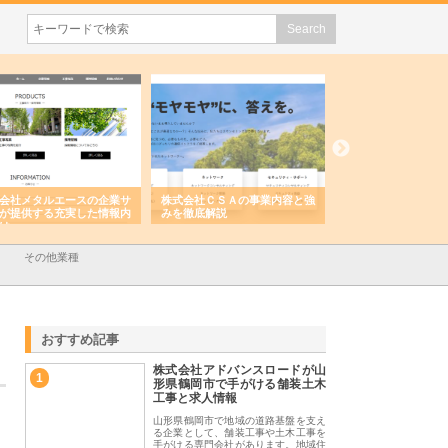
会社メタルエースの企業サ
株式会社ＣＳＡの事業内容と強
株式会社山形道路が
が提供する充実した情報内
みを徹底解説
装工事と土木技術の
は
その他業種
おすすめ記事
株式会社アドバンスロードが山
1
形県鶴岡市で手がける舗装土木
工事と求人情報
山形県鶴岡市で地域の道路基盤を支え
る企業として、舗装工事や土木工事を
手がける専門会社があります。地域住