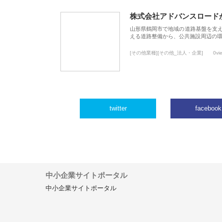
株式会社アドバンスロード
山形県鶴岡市で地域の道路基盤を支
える道路整備から、公共施設周辺の
[その他業種][その他_法人・企業]
0vi
twitter
facebook
中小企業サイトポータル
中小企業サイトポータル