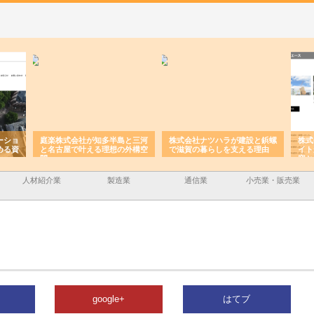
ーショ
庭楽株式会社が知多半島と三河
株式会社ナツハラが建設と鋲螺
株式
める資
と名古屋で叶える理想の外構空
で滋賀の暮らしを支える理由
イト
間
容と
人材紹介業
製造業
通信業
小売業・販売業
google+
はてブ