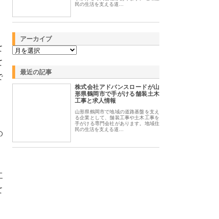
民の生活を支える道…
アーカイブ
て
て
最近の記事
で
株式会社アドバンスロードが山
形県鶴岡市で手がける舗装土木
工事と求人情報
山形県鶴岡市で地域の道路基盤を支え
る企業として、舗装工事や土木工事を
手がける専門会社があります。地域住
民の生活を支える道…
の
工
て