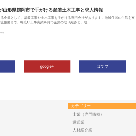
が山形県鶴岡市で手がける舗装土木工事と求人情報
える企業として、舗装工事や土木工事を手がける専門会社があります。地域住民の生活を支
環境整備まで、幅広い工事実績を持つ企業の取り組みと、地…
ews
google+
はてブ
カテゴリー
士業（専門職種）
運送業
人材紹介業