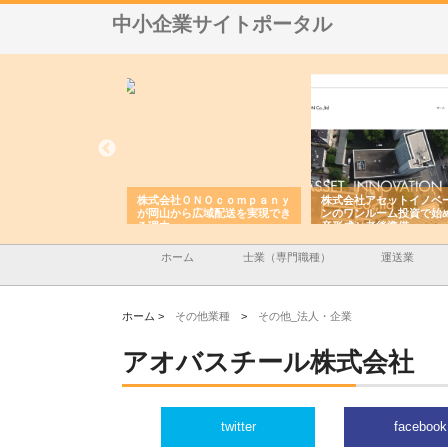
中小企業サイトポータル
翔栄が草津市で担う建
株式会社ＯＮＯｃｏｍｐａｎｙ
株式会社アセットイノベ
事の現場力と信頼性
が岡山から広域配送を実現でき
ンのワンルーム投資で始
る理由
産形成と老後準備
ホーム
士業（専門職種）
運送業
ホーム >
その他業種
>
その他_法人・企業
アオバスチール株式会社
twitter
facebook