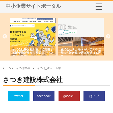
中小企業サイトポータル
ノー
株式会社耕文社が品川で実現す
株式会社ナカモトがホテルや店
株
の専
る販促物製作から配送までワン
舗の内装改修で選ばれ続ける理
れ
ストップ対応
由
強
ホーム >
その他業種
>
その他_法人・企業
さつき建設株式会社
twitter
facebook
google+
はてブ