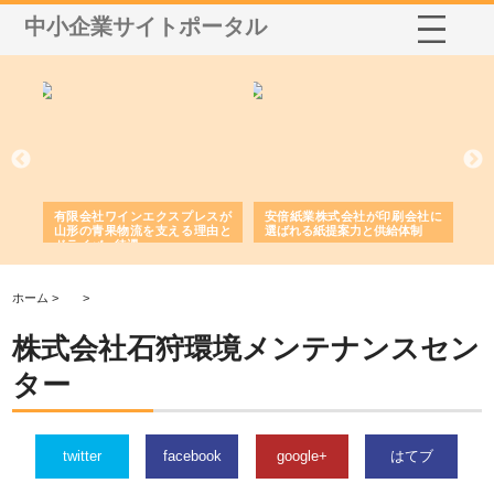
中小企業サイトポータル
国産
有限会社ワインエクスプレスが
安倍紙業株式会社が印刷会社に
株
力
山形の青果物流を支える理由と
選ばれる紙提案力と供給体制
れ
ドライバー待遇
ホーム >
>
株式会社石狩環境メンテナンスセン
ター
twitter
facebook
google+
はてブ